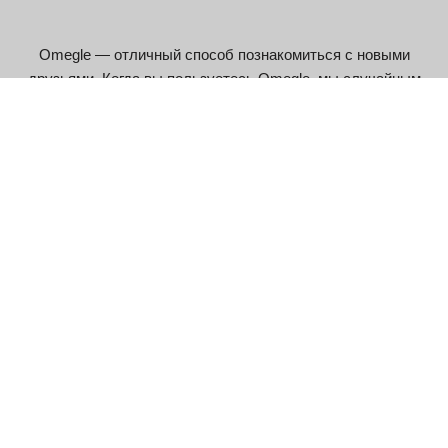
Omegle — отличный способ познакомиться с новыми
друзьями. Когда вы пользуетесь Omegle, мы случайным
образом выбираем собеседника, с которым вы можете
поговорить один на один. В целях вашей безопасности
Omegle сохраняет вашу анонимность, пока вы не сообщите
кому-либо своё имя (не рекомендуется!), и вы можете
прекратить чат в любой момент.
Если хотите, можете добавить свои интересы, и Omegle
будет искать человека, интересующегося теми же вещами,
что и вы, а не кого-то совершенно случайного.