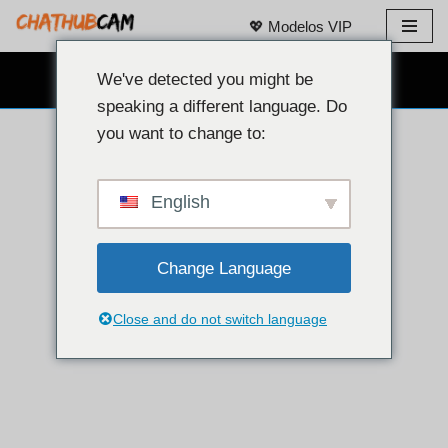
💖 Modelos VIP
Pular
para
We've detected you might be
BATE-PAPO COM WEBCAM GRÁTIS 👉
o
speaking a different language. Do
conteúdo
you want to change to:
English
Change Language
Close and do not switch language