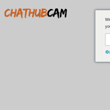
İçeriğe
We
geç
yo