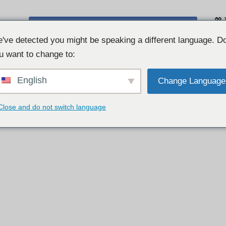
💖 
ÜCRETSIZ WEB KAMERALI SOHBET 👉
Soh
've detected you might be speaking a different language. D
u want to change to:
English
Change Language
Close and do not switch language