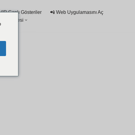
VIP Canlı Gösteriler
📲 Web Uygulamasını Aç
bet Listesi
o