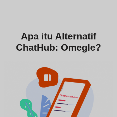
Apa itu Alternatif
ChatHub: Omegle?