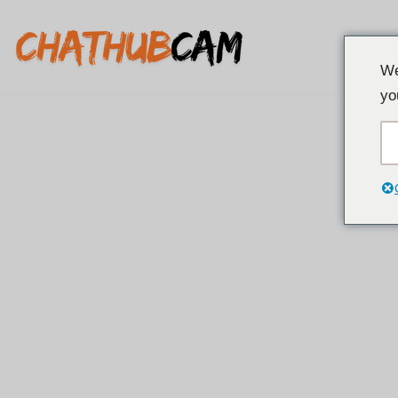
Přeskočit
We
na
yo
obsah