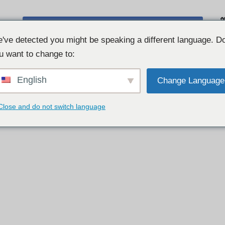

CHAT S WEBOVOU KAMEROU ZDARMA 👉
S
've detected you might be speaking a different language. D
u want to change to:
English
Change Language
Close and do not switch language