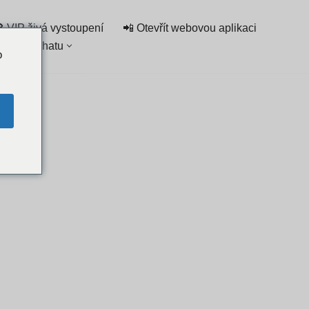
 VIP živá vystoupení
📲 Otevřít webovou aplikaci
eznam chatu
o